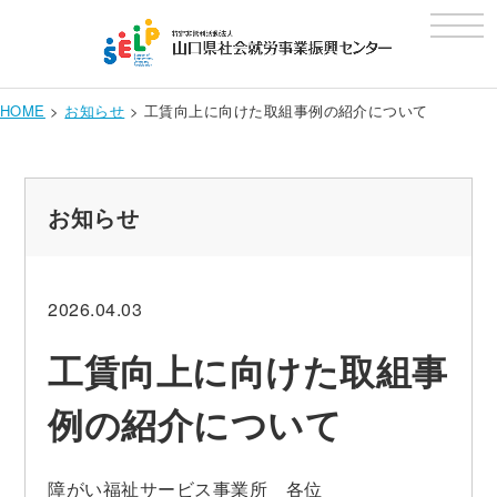
t
o
g
g
l
e
HOME
>
お知らせ
>
工賃向上に向けた取組事例の紹介について
n
a
v
i
g
a
お知らせ
t
i
o
n
2026.04.03
工賃向上に向けた取組事
例の紹介について
障がい福祉サービス事業所 各位