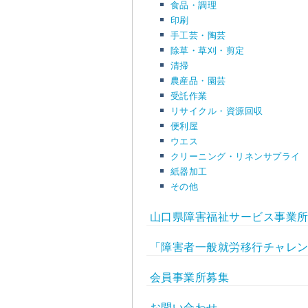
食品・調理
印刷
手工芸・陶芸
除草・草刈・剪定
清掃
農産品・園芸
受託作業
リサイクル・資源回収
便利屋
ウエス
クリーニング・リネンサプライ
紙器加工
その他
山口県障害福祉サービス事業所 GU
「障害者一般就労移行チャレンジ
会員事業所募集
お問い合わせ