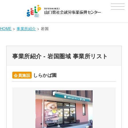
t
o
g
g
l
e
HOME
>
事業所紹介
>
岩国
n
a
v
i
g
a
事業所紹介 - 岩国圏域 事業所リスト
t
i
o
n
しらかば園
会員施設