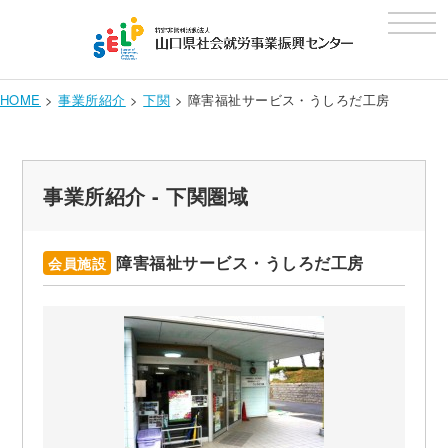
t
o
g
g
l
e
HOME
>
事業所紹介
>
下関
>
障害福祉サービス・うしろだ工房
n
a
v
i
g
a
事業所紹介 - 下関圏域
t
i
o
n
障害福祉サービス・うしろだ工房
会員施設