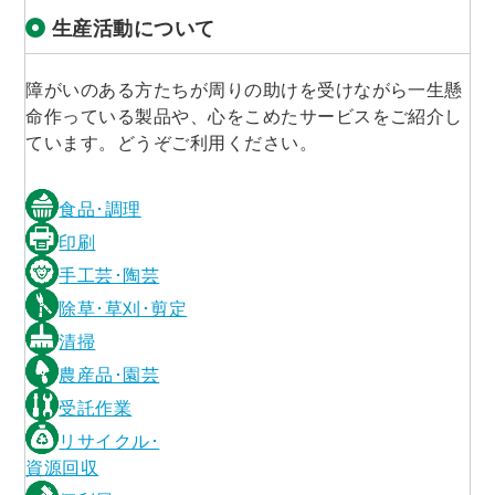
生産活動について
障がいのある方たちが周りの助けを受けながら一生懸
命作っている製品や、心をこめたサービスをご紹介し
ています。どうぞご利用ください。
食品･調理
印刷
手工芸･陶芸
除草･草刈･剪定
清掃
農産品･園芸
受託作業
リサイクル･
資源回収