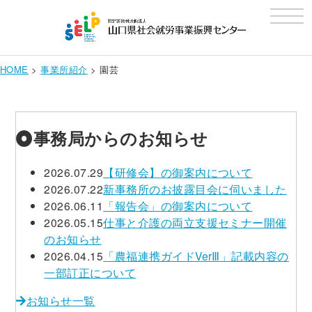
t
o
g
g
l
e
HOME
>
事業所紹介
>
園芸
n
a
v
i
g
a
事務局からのお知らせ
t
i
o
2026.07.29
【研修会】の御案内について
n
2026.07.22
新事務所のお披露目会に伺いました
2026.06.11
「報告会」の御案内について
2026.05.15
仕事と介護の両立支援セミナー開催
のお知らせ
2026.04.15
「農福連携ガイドVerⅢ」記載内容の
一部訂正について
お知らせ一覧